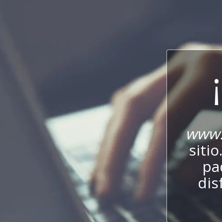
www.
sitio
pa
dis