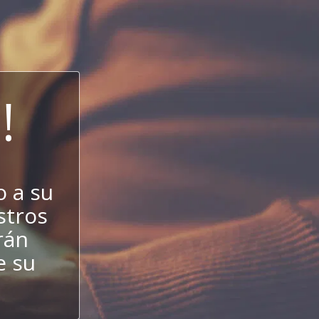
!
 a su
estros
rán
e su