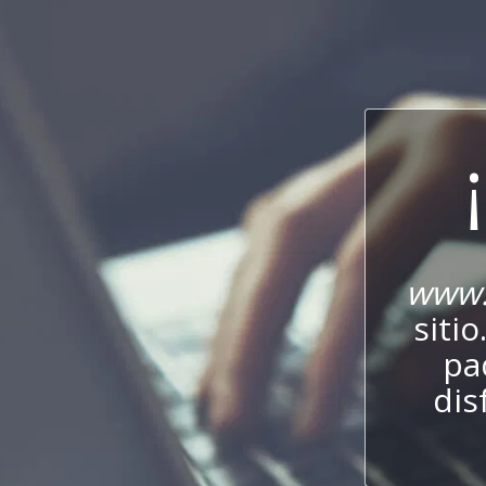
www.
sitio
pa
dis