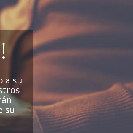
!
 a su
estros
rán
e su